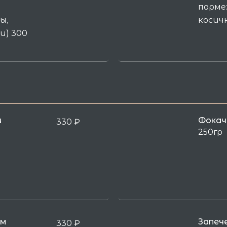
пармез
ы,
косичк
и) 300
и
Фокач
330
₽
250гр
ом
Запеч
330
₽