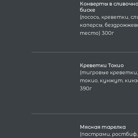
Конверты в сливочн
биске
(лосось, креветки, сл
каперсы, бездрожжев
тесто) 300г
Креветки Токио
(тигровые креветки,
токио, кунжут, кинз
390г
Мясная тарелка
(пастрами, ростбиф,