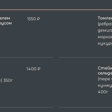
елем
Томле
1550
₽
оусом
(рёбра
демигл
морко
кукуру
Стейк
1400
₽
сельд
(пюре 
) 350г
кунжу
400г