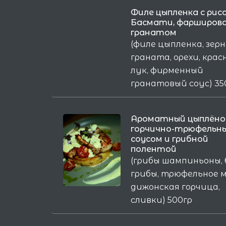
Филе цыпленка с рис
Басмати, фарширов
гранатом
(филе цыпленка, зер
граната, орехи, кра
лук, фирменный
гранатовый соус) 35
Ароматный цыплёнок
горчично-трюфельн
соусом и грибной
полентой
(грибы шампиньоны, 
грибы, трюфельное м
дижонская горчица,
сливки) 500гр