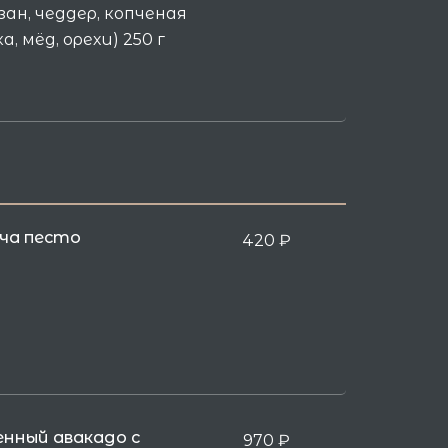
ан, чеддер, копченая
а, мёд, орехи) 250 г
ча песто
420
₽
енный авакадо с
970
₽