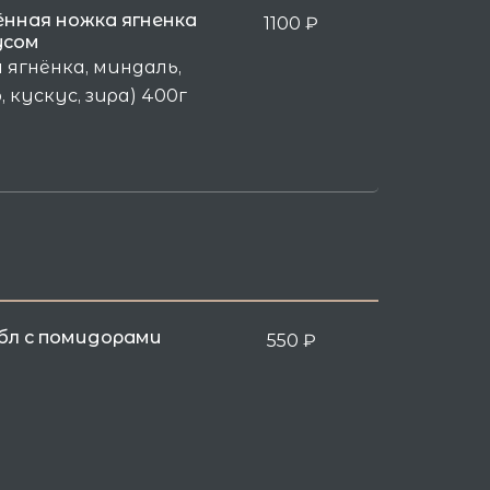
ённая ножка ягненка
1100
₽
усом
 ягнёнка, миндаль,
 кускус, зира) 400г
бл с помидорами
550
₽