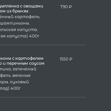
цыплёнка с овощами
790
₽
ом из брынзы
чённый картофель,
 шампиньоны,
ельская капуста,
ая капуста) 400г
ьоны с картофелем
1550
₽
о и перечным соусом
тина, запечёный
фель, вяленые
оры, луковый
лад) 400г