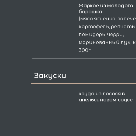
Жаркое из молодого
барашка
(мясо ягнёнка, запеч
картофель, репчатый
помидоры черри,
маринованный лук, к
300г
Закуски
крудо из лосося в
апельсиновом соусе