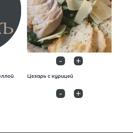
-
+
0
Салаты
еллой
Цезарь с курицей
650
₽
-
+
0