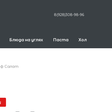
8(928)308-98-96
Блюда на углях
Паста
Холодные рол
иф Салат
у