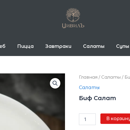
еб
Пицца
Завтраки
Салаты
Супы
Количество
Главная
/
Салаты
/ Б
товара
Салаты
Биф
Салат
Биф Салат
890
₽
В корзин