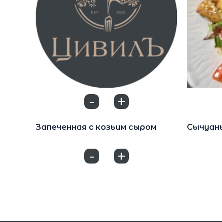
-
+
0
Салаты
Салаты
Запеченная с козьим сыром
Сычуан
590
₽
550
₽
-
+
0