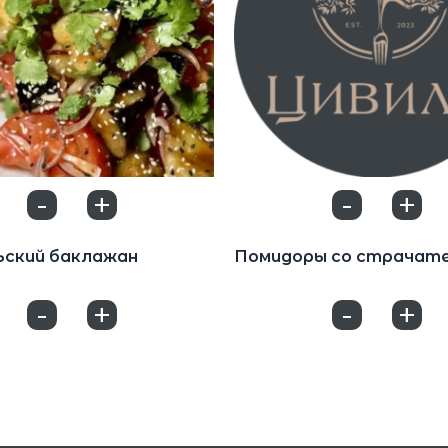
-
+
-
+
0
0
Салаты
ьский баклажан
Помидоры со страчат
880
₽
-
+
-
+
0
0