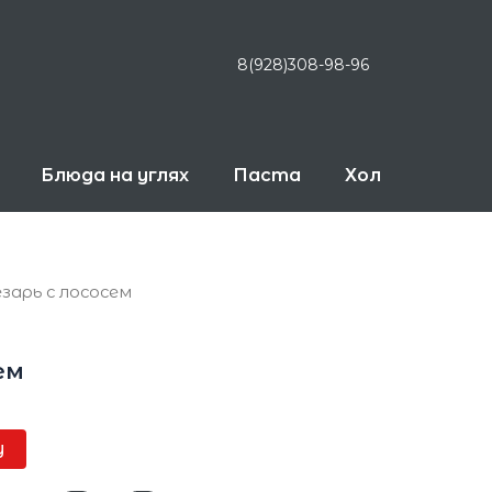
8(928)308-98-96
Блюда на углях
Паста
Холодные рол
езарь с лососем
ем
у