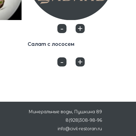
-
+
0
Салаты
Салат с лососем
1100
₽
-
+
0
Минеральные воды, Пушкина 89
8(928)308-98-96
info@civil-restoran.ru