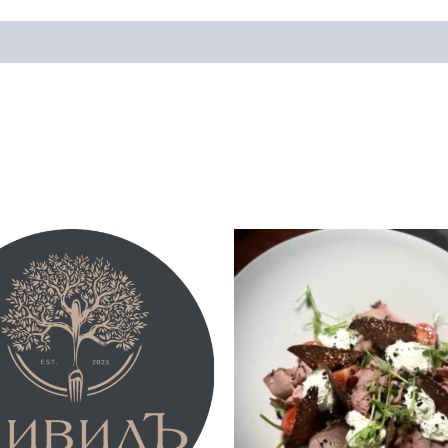
ано, помидор черри, сыр пармезан) 300г