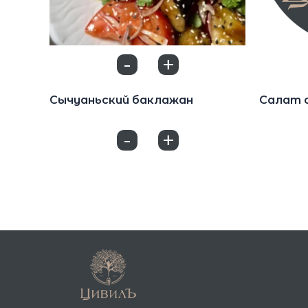
-
+
0
Салаты
Салаты
Сычуаньский баклажан
Салат 
550
₽
850
₽
-
+
0