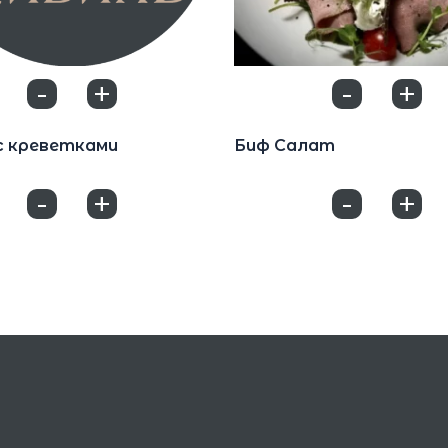
-
+
-
+
0
0
Салаты
с креветками
Биф Салат
890
₽
-
+
-
+
0
0