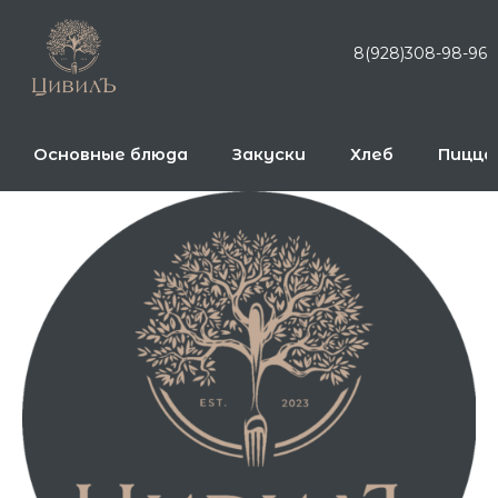
Перейти
к
8(928)308-98-96
содержимому
Основные блюда
Закуски
Хлеб
Пицца
Количество
товара
Филе
цыпленка
с
рисом
Басмати,
фаршированное
гранатом