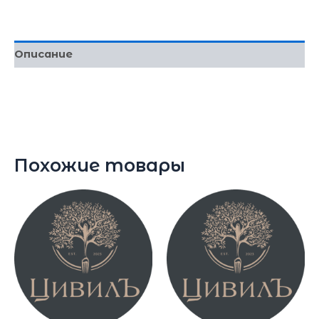
Описание
(филе цыпленка, зерна граната, орехи, красный
лук, фирменный гранатовый соус) 350г
Похожие товары