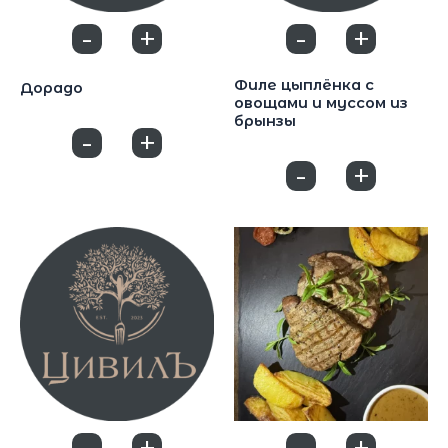
-
+
-
+
0
0
Основные блюда
Основные блюда
Филе цыплёнка с
Дорадо
овощами и муссом из
1400
₽
брынзы
-
+
0
790
₽
-
+
0
-
+
-
+
0
0