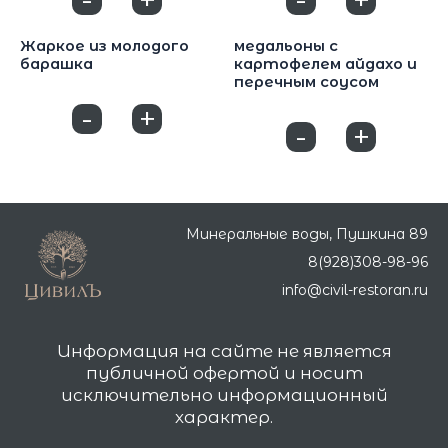
Основные блюда
Основные блюда
Жаркое из молодого
медальоны с
барашка
картофелем айдахо и
перечным соусом
900
₽
1550
₽
-
+
0
-
+
0
Минеральные воды, Пушкина 89
8(928)308-98-96
info@civil-restoran.ru
Информация на сайте не является
публичной офертой и носит
исключительно информационный
характер.