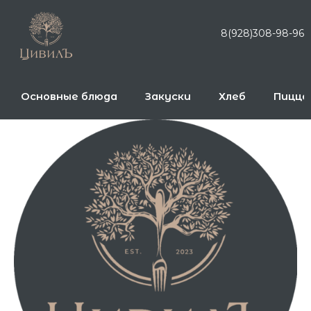
Перейти
к
8(928)308-98-96
содержимому
Основные блюда
Закуски
Хлеб
Пицца
Количество
товара
Фредо
капучино