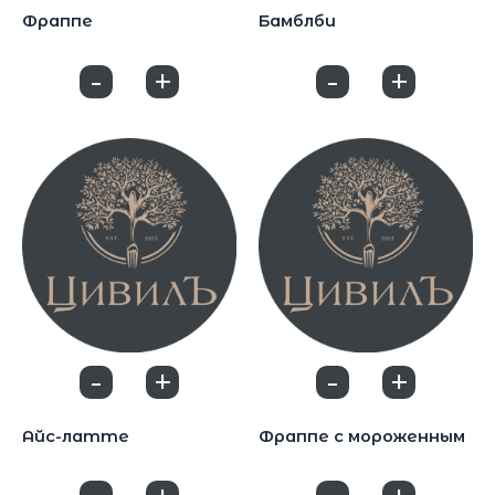
Фраппе
Бамблби
190
₽
360
₽
-
+
-
+
0
0
-
+
-
+
0
0
Холодный кофе
Холодный кофе
Айс-латте
Фраппе с мороженным
220
₽
210
₽