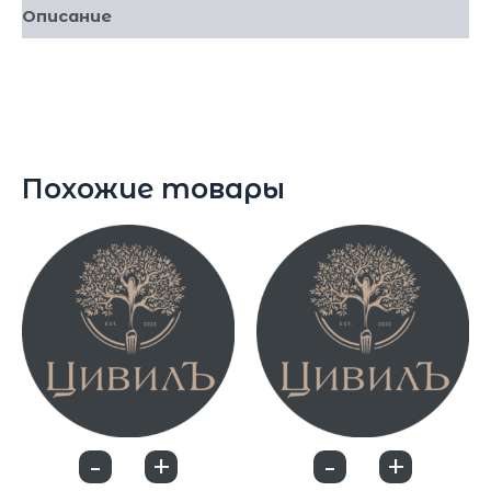
Описание
(домашняя аджика, лапша, красный лук, зелёный
перец) 300г
Похожие товары
-
+
-
+
0
0