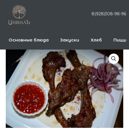
Перейти
к
8(928)308-98-96
содержимому
Основные блюда
Закуски
Хлеб
Пицца
Количество
товара
Рёбра
ягненка