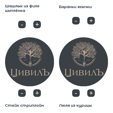
Блюда на углях
Блюда на углях
Шашлык из филе
Бараньи язычки
цыплёнка
950
₽
650
₽
-
+
0
-
+
0
-
+
-
+
0
0
Блюда на углях
Блюда на углях
Стейк стриплойн
Люля из курицы
690
₽
600
₽