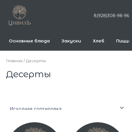
Перейти
к
8(928)308-98-96
содержимому
Основные блюда
Закуски
Хлеб
Пицца
Главная
/ Десерты
Десерты
Представлено 5 товаров