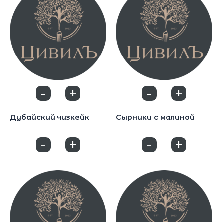
-
+
-
+
0
0
Десерты
Десерты
Дубайский чизкейк
Сырники с малиной
590
₽
550
₽
-
+
-
+
0
0