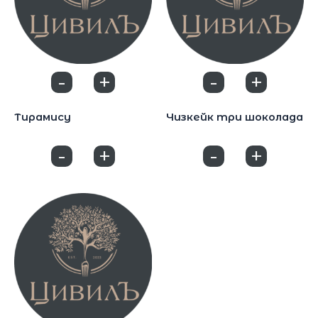
-
+
-
+
0
0
Десерты
Десерты
Тирамису
Чизкейк три шоколада
450
₽
490
₽
-
+
-
+
0
0