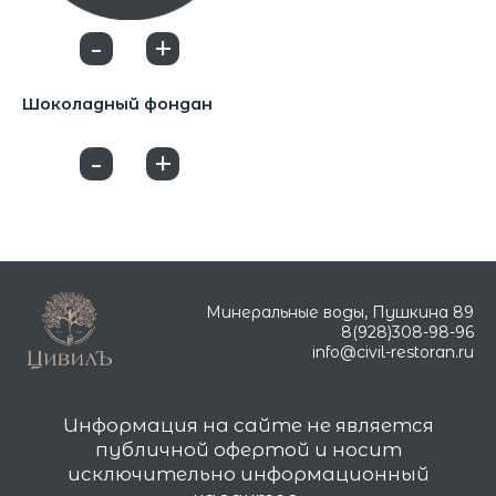
-
+
0
Десерты
Шоколадный фондан
650
₽
-
+
0
Минеральные воды, Пушкина 89
8(928)308-98-96
info@civil-restoran.ru
Информация на сайте не является
публичной офертой и носит
исключительно информационный