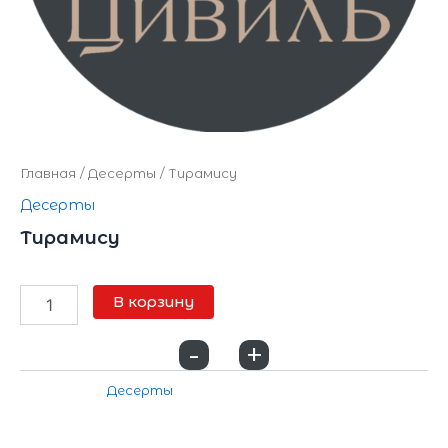
Главная
/
Десерты
/ Тирамису
Десерты
Тирамису
450
₽
В корзину
-
+
0
Категория:
Десерты