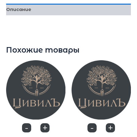
Описание
100гр
Похожие товары
-
+
-
+
0
0
Десерты
Десерты