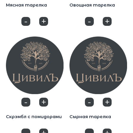
Мясная тарелка
Овощная тарелка
1250
₽
500
₽
-
+
-
+
0
0
-
+
-
+
0
0
Закуски
Закуски
Скрэмбл с помидорами
Сырная тарелка
550
₽
800
₽
-
+
-
+
0
0