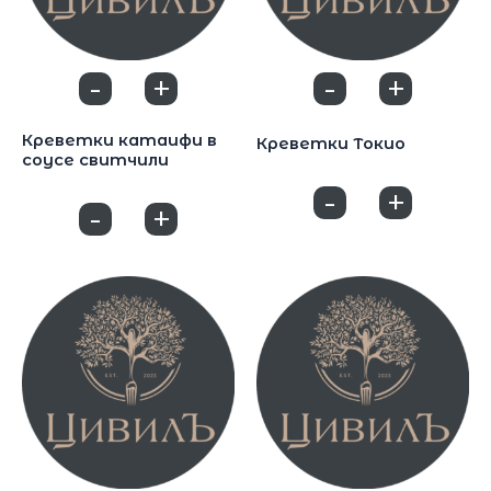
-
+
-
+
0
0
Закуски
Закуски
Креветки катаифи в
Креветки Токио
соусе свитчили
750
₽
720
₽
-
+
0
-
+
0