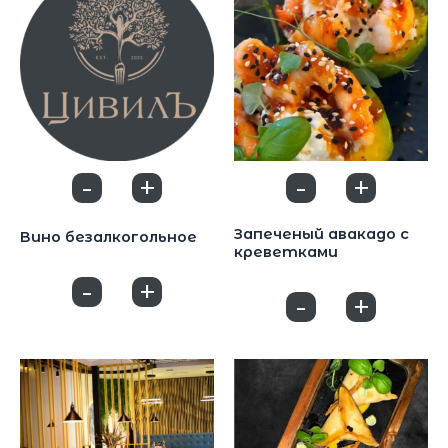
-
+
-
+
0
0
Закуски
Закуски
Запеченый авакадо с
Вино безалкогольное
креветками
1800
₽
970
₽
-
+
0
-
+
0