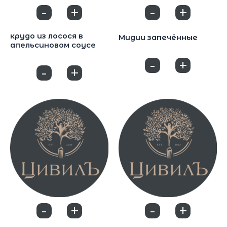
-
+
-
+
0
0
Закуски
Закуски
крудо из лосося в
Мидии запечённые
апельсиновом соусе
650
₽
1200
₽
-
+
0
-
+
0
-
+
-
+
0
0
Закуски
Закуски