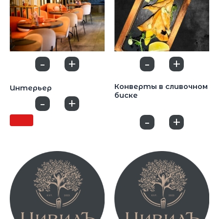
-
+
-
+
0
0
Закуски
Закуски
Конверты в сливочном
Интерьер
биске
-
+
0
800
₽
-
+
0