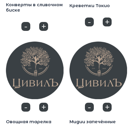
Конверты в сливочном
Креветки Токио
биске
750
₽
800
₽
-
+
0
-
+
0
-
+
-
+
0
0
Закуски
Закуски
Овощная тарелка
Мидии запечённые
500
₽
650
₽