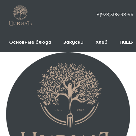
Перейти
к
8(928)308-98-96
содержимому
Основные блюда
Закуски
Хлеб
Пицца
Количество
товара
Вино
безалкогольное