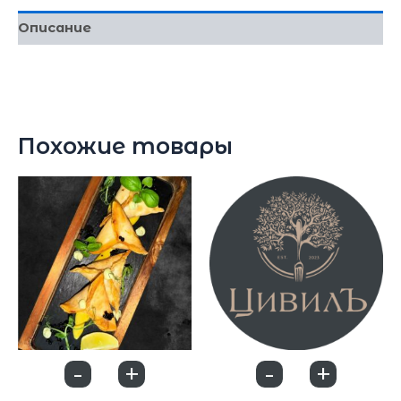
Описание
В ассортименте 0,75л
Похожие товары
-
+
-
+
0
0
Закуски
Закуски